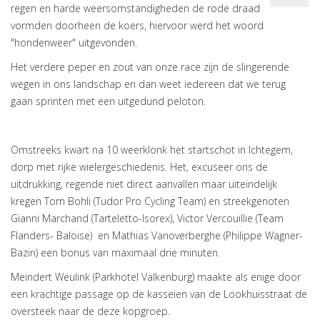
regen en harde weersomstandigheden de rode draad
vormden doorheen de koers, hiervoor werd het woord
"hondenweer" uitgevonden.
Het verdere peper en zout van onze race zijn de slingerende
wegen in ons landschap en dan weet iedereen dat we terug
gaan sprinten met een uitgedund peloton.
Omstreeks kwart na 10 weerklonk het startschot in Ichtegem,
dorp met rijke wielergeschiedenis. Het, excuseer ons de
uitdrukking, regende niet direct aanvallen maar uiteindelijk
kregen Tom Bohli (Tudor Pro Cycling Team) en streekgenoten
Gianni Marchand (Tarteletto-Isorex), Victor Vercouillie (Team
Flanders- Baloise) en Mathias Vanoverberghe (Philippe Wagner-
Bazin) een bonus van maximaal drie minuten.
Meindert Weulink (Parkhotel Valkenburg) maakte als enige door
een krachtige passage op de kasseien van de Lookhuisstraat de
oversteek naar de deze kopgroep.